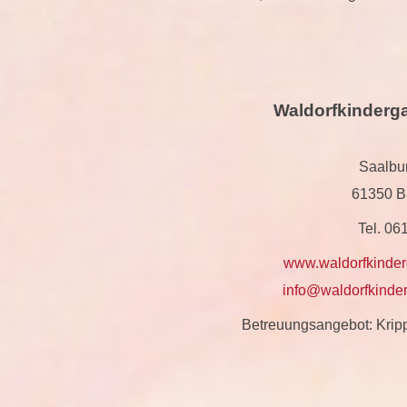
Waldorfkinderg
Saalbu
61350 B
Tel. 0
www.waldorfkinde
info@waldorfkinde
Betreuungsangebot: Kripp