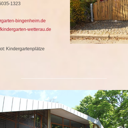
06035-1323
rgarten-bingenheim.de
indergarten-wetterau.de
t: Kindergartenplätze