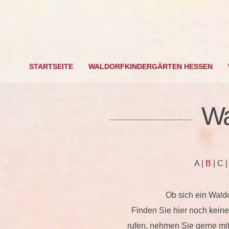
STARTSEITE
WALDORFKINDERGÄRTEN HESSEN
Wa
PÄDAGOGISCHE
FACHBERATUNG
GER FACHBERATUNG
CHWERDEMANAGEME
A |
B
| C 
NT
ISEF
Ob sich ein Waldo
Finden Sie hier noch keine
KONTAKTE FÜR
RGAENTWICKLUNG
rufen, nehmen Sie gerne mi