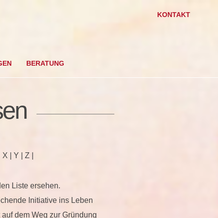
KONTAKT
GEN
BERATUNG
sen
 X | Y | Z |
den Liste ersehen.
chende Initiative ins Leben
nt auf dem Weg zur Gründung