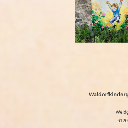
Waldorfkinder
Weidg
6120