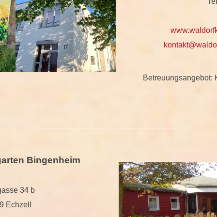
Te
www.waldorfk
kontakt@waldor
Betreuungsangebot: K
garten Bingenheim
asse 34 b
9 Echzell