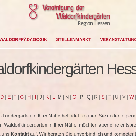
WALDORFPÄDAGOGIK
STELLENMARKT
VERANSTALTUN
ldorfkindergärten Hes
|
D
|
E
|
F
|
G
|
H
|
I
| J |
K
|
L
| M | N |
O
| P | Q | R |
S
| T | U | V |
W
|
rfkindergarten in Ihrer Nähe befindet, können Sie in der folgen
n Waldorfkindergarten in Ihrer Nähe, möchten aber eine entspre
t uns
Kontakt
auf. Wir beraten Sie unverbindlich und kompete