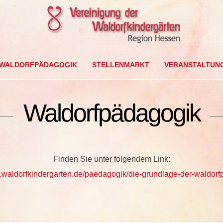
WALDORFPÄDAGOGIK
STELLENMARKT
VERANSTALTUN
Waldorfpädagogik
Finden Sie unter folgendem Link:
w.waldorfkindergarten.de/paedagogik/die-grundlage-der-waldorf